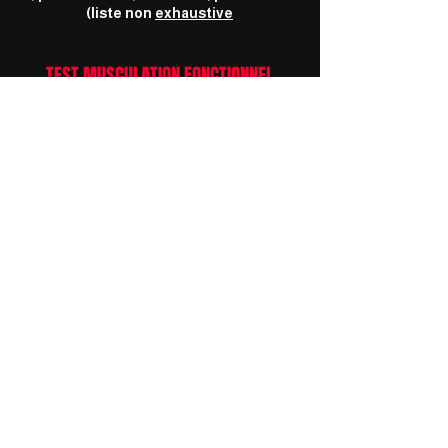
(liste non
exhaustive
TEST MUSCULATION FONCTIONNEL
Capacité d'entrainement fonctionnel
, power bande , kettlebell, poids libre
(liste non
exhaustive
TEST MUSCULATION FONCTIONNEL
Capacité d'entrainement fonctionnel
, power bande , kettlebell, poids libre
(liste non
exhaustive
BILAN INITIAL
Bilan Activité Physique Adaptée
(apa)
BILAN INTERMEDIARE
Progression , calibrage du volume et