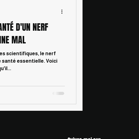
NTÉ D'UN NERF
NNE MAL
es scientifiques, le nerf
 santé essentielle. Voici
il...