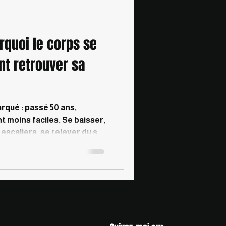
rquoi le corps se
nt retrouver sa
rqué : passé 50 ans,
 moins faciles. Se baisser,
 escaliers, se relever du sol
léger” dans son corps
fort. Beaucoup pensent
ge.” Pas totalement. Le
ent d’un mélange de manque
e fatigue, de positions
on sollicite moins qu’avant.