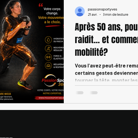
passionsportyves
21 avr.
3 min de lecture
Après 50 ans, pou
raidit… et comme
mobilité?
Vous l’avez peut-être rema
certains gestes deviennent
tourner la tête, monter les
ou simplement se sentir “
demande parfois plus d’ef
immédiatement : “C’est l’â
vrai problème vient souv
de mouvement, de stress, d
répétées et d’un corps qu’
La bonne nouvelle ? O